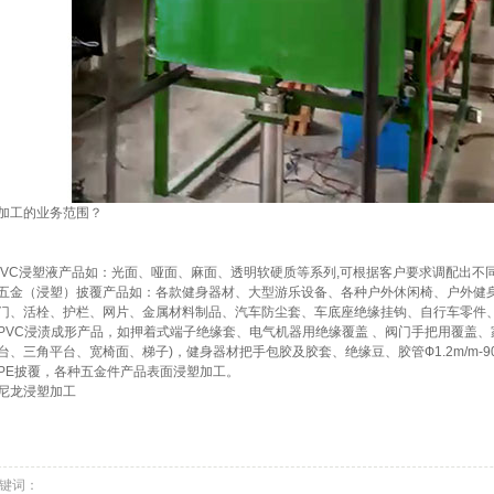
加工
的业务范围？
VC
浸塑
液产品如：光面、哑面、麻面、透明软硬质等系列,可根据客户要求调配出不同的
五金（浸塑）披覆产品如：各款健身器材、大型游乐设备、各种户外休闲椅、户外健
门、活栓、护栏、网片、金属材料制品、汽车防尘套、车底座绝缘挂钩、自行车零件
PVC浸渍成形产品，如押着式端子绝缘套、电气机器用绝缘覆盖 、阀门手把用覆盖、
台、三角平台、宽椅面、梯子)，健身器材把手包胶及胶套、绝缘豆、胶管Ф1.2m/m-9
PE披覆，各种五金件产品表面浸塑加工。
尼龙浸塑加工
键词：