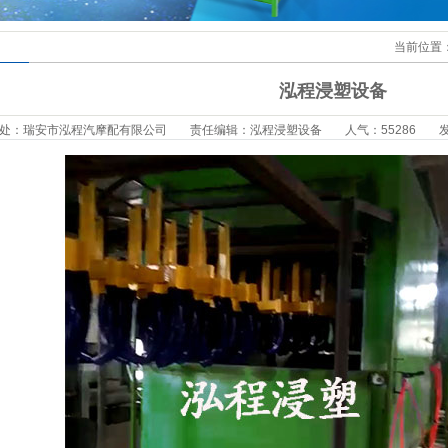
当前位置
泓程浸塑设备
处：瑞安市泓程汽摩配有限公司
责任编辑：泓程浸塑设备
人气：55286
发