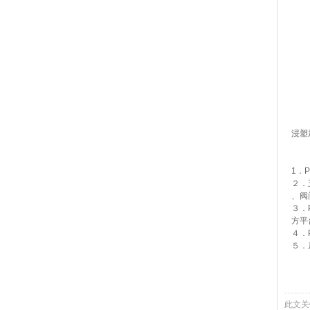
浸塑
1．P
２．
、阀
３．
方平
４．
５．
此文关