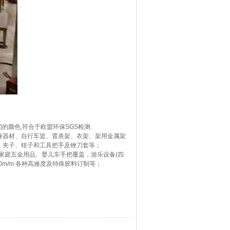
颜色,符合于欧盟环保SGS检测.
身器材、自行车篮、置表架、衣架、架用金属架
、夹子、钳子和工具把手及锉刀套等；
家庭五金用品、婴儿车手把覆盖，游乐设备(四
0m/m 各种高难度及特殊胶料订制等；