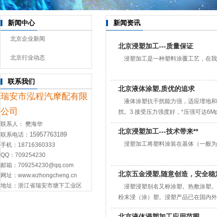
新闻中心
新闻资讯
北京企业新闻
北京浸塑加工---质量保证
北京行业动态
浸塑加工是一种塑料涂覆工艺，在我
联系我们
北京液体涂塑,质优的追求
瑞安市泓程汽摩配有限
液体涂塑抗干扰能力强，适应埋地和
公司
扰。3.接受压力强度好，*压强可达6Mp
联系人： 樊海华
北京浸塑加工---技术带来**
15957763189
联系电话：
浸塑加工将塑料涂装在基体（一般为
手机：18716360333
QQ：
709254230
邮箱：709254230@qq.com
北京五金浸塑,随意创造，安全稳
网址：
www.wzhongcheng.cn
地址：浙江省瑞安市塘下工业区
浸塑浸塑别名又称涂塑。热敷涂塑。
粉末浸（涂）塑。浸塑产品已在国内外
北京液体浸塑加工应用范围